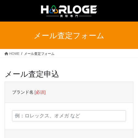
コ
ナ
ン
ビ
テ
ゲ
ン
ー
ツ
シ
メール査定フォーム
へ
ョ
ス
ン
キ
に
HOME
メール査定フォーム
ッ
移
プ
動
メール査定申込
ブランド名
[必須]